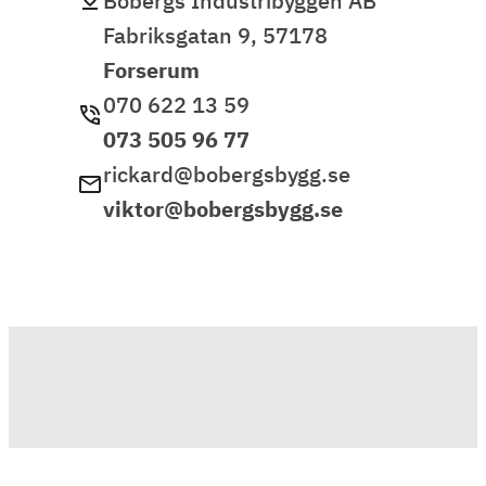
Bobergs Industribyggen AB
Fabriksgatan 9, 57178
Forserum
070 622 13 59
073 505 96 77
rickard@bobergsbygg.se
viktor@bobergsbygg.se